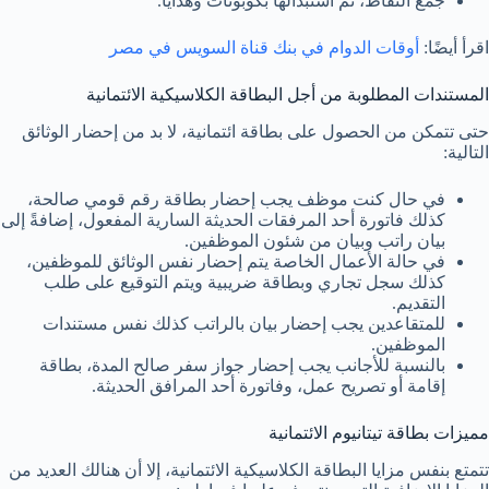
جمع النقاط، ثم استبدالها بكوبونات وهدايا.
اقرأ أيضًا:
أوقات الدوام في بنك قناة السويس في مصر
المستندات المطلوبة من أجل البطاقة الكلاسيكية الائتمانية
حتى تتمكن من الحصول على بطاقة ائتمانية، لا بد من إحضار الوثائق
التالية:
في حال كنت موظف يجب إحضار بطاقة رقم قومي صالحة،
كذلك فاتورة أحد المرفقات الحديثة السارية المفعول، إضافةً إلى
بيان راتب وبيان من شئون الموظفين.
في حالة الأعمال الخاصة يتم إحضار نفس الوثائق للموظفين،
كذلك سجل تجاري وبطاقة ضريبية ويتم التوقيع على طلب
التقديم.
للمتقاعدين يجب إحضار بيان بالراتب كذلك نفس مستندات
الموظفين.
بالنسبة للأجانب يجب إحضار جواز سفر صالح المدة، بطاقة
إقامة أو تصريح عمل، وفاتورة أحد المرافق الحديثة.
مميزات بطاقة تيتانيوم الائتمانية
تتمتع بنفس مزايا البطاقة الكلاسيكية الائتمانية، إلا أن هنالك العديد من