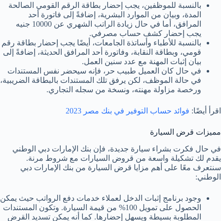
بالنسبة للموظفين، يجب إحضار بطاقة الرقم القومي الصالحة
المدة، وبيان من الموارد البشرية، إضافةً إلى فاتورة أحد
المرافق، أما في حال زيادة الراتب الشهري عن 10000 جنيه
يجب إحضار كشف حساب مصرفي.
بالنسبة للأطباء وأساتذة الجامعات، أيضًا يجب إحضار بطاقة رقم
قومي، وبطاقة النقابة، وفاتورة أحد المرافق الحديثة، إضافةً إلى
بيان إثبات المهنة مع عدد سنين العمل.
في حال كان العميل طبيب حر، فإنه سيحضر نفس المستندات
في حالة الموظف، لكن يرفق تلك المستندات بالبطاقة الضريبية،
ورخصة مزاولة مهنته، ونسخة من سجله التجاري.
اقرأ أيضًا:
فوائد حساب التوفير في بنك مصر 2023
مميزات قرض السيارة
في حال فكرت بشراء سيارة جديدة، فإن بنك الإمارات دبي الوطني
يقدم لك تشكيلة واسعة من قروض السيارات مع شروط مرنة.
سنتعرف معًا على أهم مزايا قرض السيارة من بنك الإمارات دبي
الوطني:
وجود برنامج إثبات الدخل لعملاء خدمات دفع الرواتب حيث يمكن
الحصول على تمويل 100% من قيمة السيارة. وتكون المستندات
المطلوبة بسيطة ويسهل إحضارها. كما أنه يمكن تسديد القرض