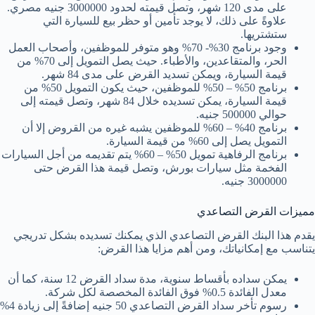
على مدى 120 شهر، وتصل قيمته لحدود 3000000 جنيه مصري.
علاوةً على ذلك، لا يوجد تأمين أو حظر بيع للسيارة التي
ستشتريها.
وجود برنامج 30%- 70% وهو متوفر للموظفين، وأصحاب العمل
الحر، والمتقاعدين، والأطباء. حيث يصل التمويل إلى 70% من
قيمة السيارة، ويمكن تسديد القرض على مدى 84 شهر.
برنامج 50% – 50% للموظفين، حيث يكون التمويل 50% من
قيمة السيارة، يمكن تسديده خلال 84 شهر، وتصل قيمته إلى
حوالي 500000 جنيه.
برنامج 40% – 60% للموظفين يشبه غيره من القروض إلا أن
التمويل يصل إلى 60% من قيمة السيارة.
برنامج الرفاهية تمويل 50% – 60% يتم تقديمه من أجل السيارات
الفخمة مثل سيارات بورش، وتصل قيمة هذا القرض حتى
3000000 جنيه.
مميزات القرض التصاعدي
يقدم هذا البنك القرض التصاعدي الذي يمكنك تسديده بشكل تدريجي
يتناسب مع إمكانياتك، ومن أهم مزايا هذا القرض:
يمكن سداده بأقساط سنوية، مدة سداد القرض 12 سنة، كما أن
معدل الفائدة 0.5% فوق الفائدة المخصصة لكل شركة.
رسوم تأخر سداد القرض التصاعدي 50 جنيه إضافةً إلى زيادة 4%