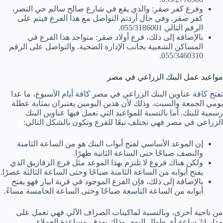
وفرع كفر صقر: والذي يقع في شارع صالح سالم حي النصر،
كفر صقر. وفي حال أردتم التواصل مع هذا الفرع فيتم على
الرقم التالي 055/3186001.
بالإضافة إلى ذلك، فرع أولاد صقر: متواجد هذا الفرع في
المساكن الشعبية بجانب الإدارة الصحية. والتواصل على الرقم
055/3460310.
مواعيد عمل البنك الزراعي في مصر
تفتح كافة عناوين البنك الزراعي في مصر كافة أيام الأسبوع، ما عدا
يومي الجمعة والسبت. وذلك لأن هذين اليومين يعتبران بمثابة عطلة
رسمية للبنك. أما بالنسبة للمواعيد التي تعمل فيها عناوين البنك
الزراعي في مصر فهي تختلف تبعًا للفرع وتكون بالشكل التالي:
إن الموعد الأساسي لفتح أبواب البنك هو من الساعة الثامنة
والنصف صباحًا حتى الساعة الثانية ظهرًا.
ولكن هناك فروع لا تلتزم بهذا الموعد مثل فرع الزقازيق الذي
يفتح أبوابه من الساعة الثامنة صباحًا وحتى الساعة الثالثة عصرًا.
بالإضافة إلى ذلك، فإن الفرع الموجود في قرية ابيار فهو يفتح
أبوابه من الساعة التاسعة صباحًا وحتى الساعة الخامسة مساءً.
من ناحية أخرى، وبالنسبة لماكينات الصراف الآلي فهي تعمل على
مدار 24 ساعة أي طوال اليوم. وذلك بهدف مساعدة العملاء