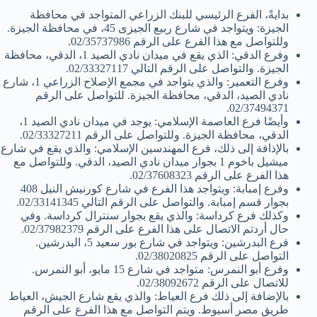
بدايةً، الفرع الرئيسي للبنك الزراعي المتواجد في محافظة
الجيزة: ويتواجد في شارع ربيع الجيزى 45، في محافظة الجيزة.
وللتواصل مع هذا الفرع على الرقم 02/35737986.
وفرع الدقي: الذي يقع في ميدان نادي الصيد 1، الدقي، محافظة
الجيزة. والتواصل على الرقم التالي 02/33327117.
وفرع التعمير: والذي يتواجد في مجمع الإصلاح الزراعي 1، شارع
نادي الصيد، الدقي، محافظة الجيزة. للتواصل على الرقم
02/37494371.
وأيضًا فرع العاصمة الإسلامي: يوجد في ميدان نادي الصيد 1،
الدقي، محافظة الجيزة. وللتواصل على الرقم 02/33327211.
بالإذافة إلى ذلك، فرع المهندسين الإسلامي: والذي يقع في شارع
ميشيل باخوم 1 بجوار ميدان نادي الصيد، الدقي. وللتواصل مع
هذا الفرع على الرقم 02/37608323.
وفرع إمبابة: ويتواجد هذا الفرع في شارع كورنيش النيل 408
بجوار قسم إمبابة. والتواصل على الرقم التالي 02/33141345.
وكذلك فرع كرداسة: والذي يقع بجوار سنترال كرداسة. وفي
حال أردتم الاتصال على هذا الفرع على الرقم 02/37982379.
فرع البدرشين: ويتواجد في شارع بور سعيد 5، البدرشين.
التواصل على الرقم 02/38020825.
وفرع أبو النمرس: متواجد في شارع 15 مايو، أبو النمرس.
للاتصال على الرقم 02/38092672.
بالإضافة إلى ذلك فرع العياط: والذي يقع شارع الجيش، العياط
طريق مصر أسيوط. ويتم التواصل مع هذا الفرع على الرقم