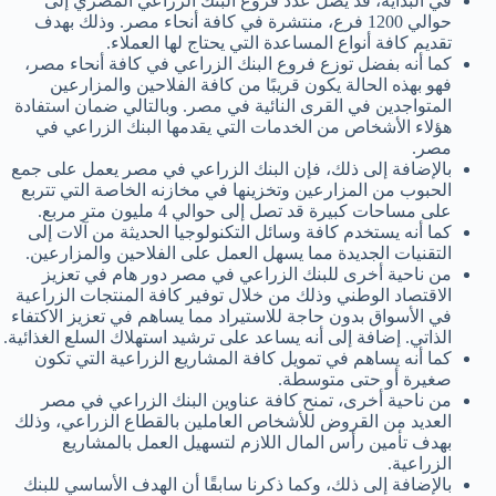
في البداية، قد يصل عدد فروع البنك الزراعي المصري إلى
حوالي 1200 فرع، منتشرة في كافة أنحاء مصر. وذلك بهدف
تقديم كافة أنواع المساعدة التي يحتاج لها العملاء.
كما أنه بفضل توزع فروع البنك الزراعي في كافة أنحاء مصر،
فهو بهذه الحالة يكون قريبًا من كافة الفلاحين والمزارعين
المتواجدين في القرى النائية في مصر. وبالتالي ضمان استفادة
هؤلاء الأشخاص من الخدمات التي يقدمها البنك الزراعي في
مصر.
بالإضافة إلى ذلك، فإن البنك الزراعي في مصر يعمل على جمع
الحبوب من المزارعين وتخزينها في مخازنه الخاصة التي تتربع
على مساحات كبيرة قد تصل إلى حوالي 4 مليون متر مربع.
كما أنه يستخدم كافة وسائل التكنولوجيا الحديثة من آلات إلى
التقنيات الجديدة مما يسهل العمل على الفلاحين والمزارعين.
من ناحية أخرى للبنك الزراعي في مصر دور هام في تعزيز
الاقتصاد الوطني وذلك من خلال توفير كافة المنتجات الزراعية
في الأسواق بدون حاجة للاستيراد مما يساهم في تعزيز الاكتفاء
الذاتي. إضافة إلى أنه يساعد على ترشيد استهلاك السلع الغذائية.
كما أنه يساهم في تمويل كافة المشاريع الزراعية التي تكون
صغيرة أو حتى متوسطة.
من ناحية أخرى، تمنح كافة عناوين البنك الزراعي في مصر
العديد من القروض للأشخاص العاملين بالقطاع الزراعي، وذلك
بهدف تأمين رأس المال اللازم لتسهيل العمل بالمشاريع
الزراعية.
بالإضافة إلى ذلك، وكما ذكرنا سابقًا أن الهدف الأساسي للبنك