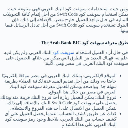
ومن حيث استخدامات سويفت كود البنك العربي فهي متنوعة حيث
يمكن استخدام سويفت كود Swift Code من أجل إتمام كافة التحويلات
المالية في حال تواجد العميل خارج مصر. بالإضافة إلى ذلك، فإن
البنوك تستخدم سويفت كود Swift Code من أجل تبادل الرسائل فيما
بينها.
طرق معرفة سويفت كود
The Arab Bank BIC
في حال أراد العميل استخدام
سويفت كود
البنك العربي ولم يكن لديه
علم به، فهناك العديد من الطرق التي يمكن من خلالها الحصول على
سويفت كود البنك العربي في مصر وهي الآتية:
الموقع الإلكتروني: يمتلك البنك العربي في مصر موقعًا إلكترونيًا
خاصًا به، وذلك من أجل تقديم المساعدة لكافة العملاء بطريقة
سهلة جدًا وواضحة ويمكن للعميل معرفة سويفت كود البنك
العربي في مصر من خلال هذا الموقع.
فروع البنك: يمكن للعميل زيارة أحد فروع البنك قريبة منه وبذلك
يحصل على سويفت كود Swift Code البنك. بالإضافة إلى ذلك،
يتمكن العميل من الاتصال على أحد هذه الفروع والاستعلام.
كذلك عن طريق كشف الحساب: عندما يحصل العميل على أي
كشف حساب من البنك العربي، يلاحظ وجود رمز سويفت كود
البنك العربي على هذا الكشف.