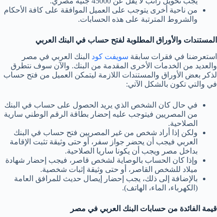
يجب تحويل راتب لا يقل عن 45000 جنيه مصري.
من ناحية أخرى يتوجب على العميل الموافقة على كافة الأحكام
والشروط المترتبة على هذه الحسابات.
المستندات والأوراق المطلوبة لفتح حساب في البنك العربي
استعرضنا في فقرات سابقة
سويفت كود
البنك العربي في مصر
والعديد من الخدمات الأخرى المقدمة من البنك. والآن سوف نتطرق
لذكر بعض الأوراق والمستندات اللازمة ليتمكن العميل من فتح حساب
في والتي تكون بالشكل الآتي:
في حال كان الشخص الذي يريد الحصول على حساب في البنك
من المصريين فيتوجب عليه إحضار بطاقة الرقم الوطني سارية
الصلاحية.
ولكن إذا أراد شخص من غير المصريين فتح حساب في البنك
العربي فيجب أن يحضر جواز سفر، أو حتى وثيقة تثبت الإقامة
بداخل مصر ويجب أن يكونا ساريا الصلاحية.
وإذا كان الحساب بالوصاية لشخص قاصر، فيجب إحضار شهادة
ميلاد للشخص القاصر، أو حتى وثيقة إثبات شخصية.
بالإضافة إلى ذلك، يجب إحضار إيصال حديث للمرافق العامة
(الكهرباء، الماء، الهاتف).
قيمة الفائدة من حسابات البنك العربي في مصر