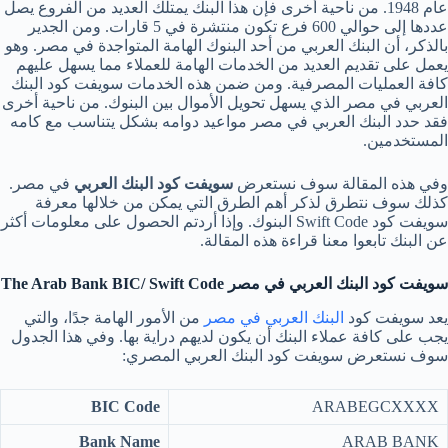
عام 1948. من ناحية أخرى فإن هذا البنك يمتلك العديد من الفروع يصل
عددها إلى حوالي 600 فرع تكون منتشرة في 5 قارات. ومن الجدير
بالذكر، أن البنك العربي من أحد البنوك الهامة المتواجدة في مصر. وهو
يعمل على تقديم العديد من الخدمات الهامة للعملاء مما يسهل عليهم
كافة العمليات المصرفية. ومن ضمن هذه الخدمات سويفت كود البنك
العربي في مصر الذي يسهل تحويل الأموال بين البنوك. من ناحية أخرى
فقد حدد البنك العربي في مصر مواعيد دوامه بشكل يتناسب مع كامه
المستخدمين.
وفي هذه المقالة سوف نستعرض
سويفت كود البنك العربي
في مصر.
كذلك سوف نتطرق لذكر أهم الطرق التي يمكن من خلالها معرفة
سويفت كود Swift Code البنوك. وإذا أردتم الحصول على معلومات أكثر
عن البنك تابعوا معنا قراءة هذه المقالة.
سويفت كود البنك العربي في مصر
The Arab Bank BIC/ Swift Code
يعد سويفت كود
البنك العربي في مصر
من الأمور الهامة جدًا، والتي
يجب على كافة عملاء البنك أن يكون لديهم دراية بها. وفي هذا الجدول
سوف نستعرض سويفت كود البنك العربي المصري:
BIC Code
ARABEGCXXXX
Bank Name
ARAB BANK