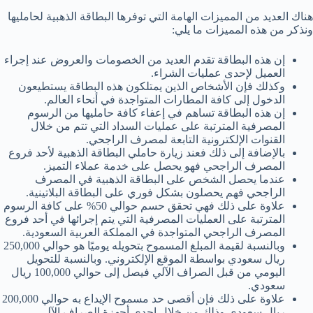
هناك العديد من المميزات الهامة التي توفرها البطاقة الذهبية لحامليها
ونذكر من هذه المميزات ما يلي:
إن هذه البطاقة تقدم العديد من الخصومات والعروض عند إجراء
العميل لإحدى عمليات الشراء.
وكذلك فإن الأشخاص الذين يمتلكون هذه البطاقة يستطيعون
الدخول إلى كافة المطارات المتواجدة في أنحاء العالم.
إن هذه البطاقة تساهم في إعفاء كافة حامليها من الرسوم
المصرفية المترتبة على عمليات السداد التي تتم من خلال
القنوات الإلكترونية التابعة لمصرف الراجحي.
بالإضافة إلى ذلك فعند زيارة حاملي البطاقة الذهبية لأحد فروع
المصرف الراجحي فهو يحصل على خدمة عملاء التميز.
عندما يحصل الشخص على البطاقة الذهبية في المصرف
الراجحي فهم يحصلون بشكل فوري على البطاقة البلاتينية.
علاوة على ذلك فهي تحقق حسم حوالي 50% على كافة الرسوم
المترتبة على العمليات المصرفية التي يتم إجرائها في أحد فروع
المصرف الراجحي المتواجدة في المملكة العربية السعودية.
وبالنسبة لقيمة المبلغ المسموح بتحويله يوميًا هو حوالي 250,000
ريال سعودي بواسطة الموقع الإلكتروني. وبالنسبة للتحويل
اليومي من قبل الصراف الآلي فيصل إلى حوالي 100,000 ريال
سعودي.
علاوة على ذلك فإن أقصى حد مسموح الإيداع به حوالي 200,000
ريال سعودي وذلك من خلال إحدى أجهزة الصراف الآلي.