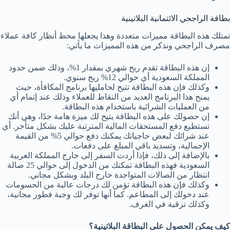
بطاقة الراجحي الائتمانية البلاتينية
تمتلك هذه البطاقة مميزات متعددة وهذا يجعلها محط أنظار كافة عملاء
مصرف الراجحي ونذكر من هذه المميزات ما يأتي:
إن هذه البطاقة تقدم ربح شهري بمقدار 1%، وذلك ضمن حدود
المملكة السعودية أي حوالي 12% ربح سنوي.
وكذلك فإن هذه البطاقة تتيح لحامليها برنامج المكافأة، حيث
يمنح هذا البرنامج العديد من النقاط للعملاء وذلك عند إتمام أي
من العمليات الشرائية باستخدام هذه البطاقة.
إن حصولك على هذه البطاقة يتيح لك ميزة هامة جدًا، وهي أنك
تستطيع دفع المستحقات المالية المترتبة عليك بشكل متأخر. أي
عند شرائك لبعض حاجياتك يمكنك دفع حوالي 5% من القيمة
الإجمالية، وتسديد باقي المبلغ على دفعات.
بالإضافة إلى ذلك، فإذا أردت السفر إلى خارج المملكة العربية
السعودية فهذه البطاقة تمكنك من الدخول إلى حوالي 25 صالة
انتظار من الصالات المتواجدة خارج البلد وبشكل مجاني.
وكذلك فإن هذه البطاقة تؤمن لك درجات عالية من الحسومات
عند دخولك إلى المطاعم. كما أنها توفر لك وجبة فطور مجانية،
وكذلك ترقية في الغرف.
كيف يمكن الحصول على البطاقة البلاتينية؟