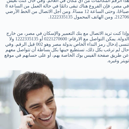
هذا الرقم المكالمات من أي مكان في العالم. وفي حال كنت تعيش
في مصر، فإن الفروع هناك تبقى دائمًا في حالة العمل من الساعة 8
صباحًا، وحتى الساعة 12 مساءً. ومن أجل الاتصال من الخط الأرضي
212706. ومن الهاتف المحمول 1222335135.
وإذا كنت تريد الاتصال مع بنك التعمير والإسكان في مصر، من خارج
الدولة. يمكن التواصل مع الارقام: 0221270600 أو 1222335135 ولا
تنسى إدخال رمز النداء الخاص بدولة مصر وهو 002 قبل الرقم. وفي
حال لم ترغب بكل ذلك، تستطيع حينها بكل بساطة أن تتواصل معهم
عن طريق صفحة الفيس بوك الخاصة بهم، أو على حسابهم في موقع
تويتر وغيره.