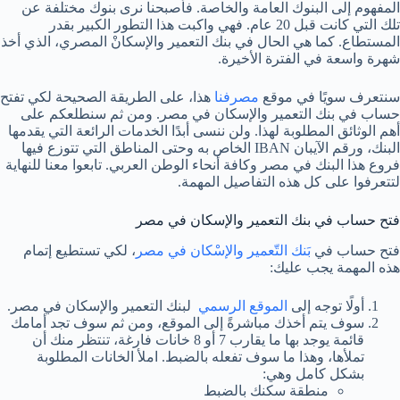
المفهوم إلى البنوك العامة والخاصة. فأصبحنا نرى بنوك مختلفة عن
تلك التي كانت قبل 20 عام. فهي واكبت هذا التطور الكبير بقدر
المستطاع. كما هي الحال في بنك التعمير والإسكانْ المصري، الذي أخذ
شهرة واسعة في الفترة الأخيرة.
سنتعرف سويًا في موقع
مصرفنا
هذا، على الطريقة الصحيحة لكي تفتح
حساب في بنك التعمير والإسكان في مصر. ومن ثم سنطلعكم على
أهم الوثائق المطلوبة لهذا. ولن ننسى أبدًا الخدمات الرائعة التي يقدمها
البنك، ورقم الآيبان IBAN الخاص به وحتى المناطق التي تتوزع فيها
فروع هذا البنك في مصر وكافة أنحاء الوطن العربي. تابعوا معنا للنهاية
لتتعرفوا على كل هذه التفاصيل المهمة.
فتح حساب في بنك التعمير والإسكان في مصر
فتح حساب في
بَنك التّعمير والإسْكان في مصر
، لكي تستطيع إتمام
هذه المهمة يجب عليك:
أولًا توجه إلى
الموقع الرسمي
لبنك التعمير والإسكان في مصر.
سوف يتم أخذك مباشرةً إلى الموقع، ومن ثم سوف تجد أمامك
قائمة يوجد بها ما يقارب 7 أو 8 خانات فارغة، تنتظر منك أن
تملأها، وهذا ما سوف تفعله بالضبط. املأ الخانات المطلوبة
بشكل كامل وهي:
منطقة سكنك بالضبط