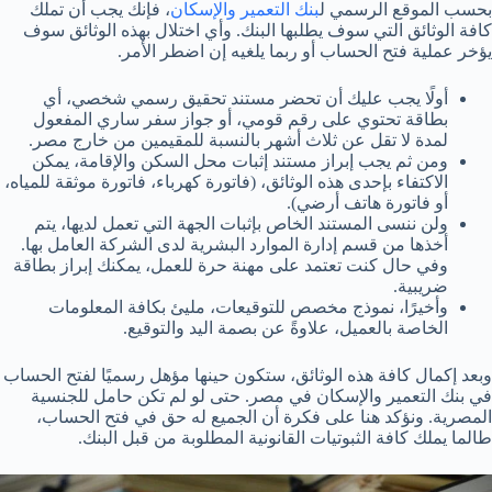
بحسب الموقع الرسمي ل
بنك التعمير والإسكان
، فإنك يجب أن تملك
كافة الوثائق التي سوف يطلبها البنك. وأي اختلال بهذه الوثائق سوف
يؤخر عملية فتح الحساب أو ربما يلغيه إن اضطر الأمر.
أولًا يجب عليك أن تحضر مستند تحقيق رسمي شخصي، أي
بطاقة تحتوي على رقم قومي، أو جواز سفر ساري المفعول
لمدة لا تقل عن ثلاث أشهر بالنسبة للمقيمين من خارج مصر.
ومن ثم يجب إبراز مستند إثبات محل السكن والإقامة، يمكن
الاكتفاء بإحدى هذه الوثائق، (فاتورة كهرباء، فاتورة موثقة للمياه،
أو فاتورة هاتف أرضي).
ولن ننسى المستند الخاص بإثبات الجهة التي تعمل لديها، يتم
أخذها من قسم إدارة الموارد البشرية لدى الشركة العامل بها.
وفي حال كنت تعتمد على مهنة حرة للعمل، يمكنك إبراز بطاقة
ضريبية.
وأخيرًا، نموذج مخصص للتوقيعات، مليئ بكافة المعلومات
الخاصة بالعميل، علاوةً عن بصمة اليد والتوقيع.
وبعد إكمال كافة هذه الوثائق، ستكون حينها مؤهل رسميًا لفتح الحساب
في بنك التعمير والإسكان في مصر. حتى لو لم تكن حامل للجنسية
المصرية. ونؤكد هنا على فكرة أن الجميع له حق في فتح الحساب،
طالما يملك كافة الثبوتيات القانونية المطلوبة من قبل البنك.