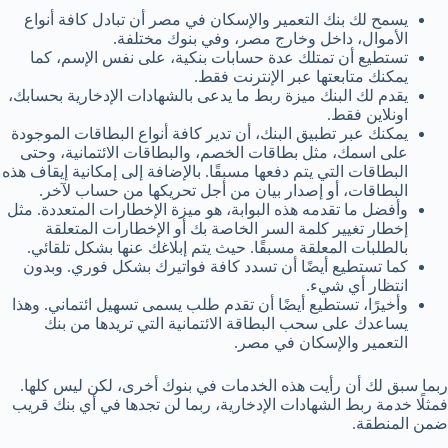
يسمح لك بنك التعمير والإسكان في مصر أن تبادل كافة أنواع
الأموال، داخل وخارج مصر، وفي بنوك مختلفة.
تستطيع أن تمتلك عدة حسابات بنكية، على نفس الإسم، كما
يمكنك متابعتها عبر الإنترنت فقط.
يقدم لك البنك ميزة ربط ما يدعى بالشهادات الإدخارية بحسابك،
اونلاين فقط.
يمكنك عبر تطبيق البنك، أن تدير كافة أنواع البطاقات الموجودة
على اسمك، مثل بطاقات الخصم، والبطاقات الائتمانية، وحتى
البطاقات التي يتم دفعها مسبقًا. بالإضافة إلى إمكانية إيقاف هذه
البطاقات، أو إصدار بيان من أجل تحريكها من حساب لآخر.
وأفضل ما تقدمه هذه البوابة، هو ميزة الإخطارات المتعددة. مثل
إخطار تغيير كلمة السر الخاصة بك أو الإخطارات المتعلقة
بالطلبات المعلقة مسبقًا. حيث يتم إبلاغك عنها بشكل تلقائي.
كما تستطيع أيضًا أن تسدد كافة فواتيرك بشكل فوري. وبدون
انتظار أي شيء.
وأخيرًا، تستطيع أيضًا أن تقدم طلب يسمى تسهيل ائتماني. وهذا
يساعدك على سحب البطاقة الائتمانية التي تريدها من بنك
التعمير والإسكان في مصر.
ربما سبق لك أن رأيت هذه الخدمات في بنوك أخرى، لكن ليس كلها.
فمثلًا خدمة ربط الشهادات الإدخارية، ربما لن تجدها في أي بنك قريب
ضمن المنطقة.