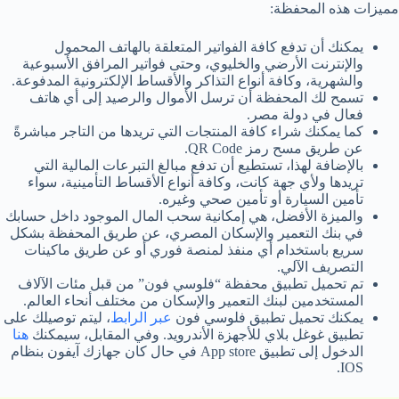
مميزات هذه المحفظة:
يمكنك أن تدفع كافة الفواتير المتعلقة بالهاتف المحمول
والإنترنت الأرضي والخليوي، وحتى فواتير المرافق الأسبوعية
والشهرية، وكافة أنواع التذاكر والأقساط الإلكترونية المدفوعة.
تسمح لك المحفظة أن ترسل الأموال والرصيد إلى أي هاتف
فعال في دولة مصر.
كما يمكنك شراء كافة المنتجات التي تريدها من التاجر مباشرةً
عن طريق مسح رمز QR Code.
بالإضافة لهذا، تستطيع أن تدفع مبالغ التبرعات المالية التي
تريدها ولأي جهة كانت، وكافة أنواع الأقساط التأمينية، سواء
تأمين السيارة أو تأمين صحي وغيره.
والميزة الأفضل، هي إمكانية سحب المال الموجود داخل حسابك
في بنك التعمير والإسكان المصري، عن طريق المحفظة بشكل
سريع باستخدام أي منفذ لمنصة فوري أو عن طريق ماكينات
التصريف الآلي.
تم تحميل تطبيق محفظة “فلوسي فون” من قبل مئات الآلاف
المستخدمين لبنك التعمير والإسكان من مختلف أنحاء العالم.
يمكنك تحميل تطبيق فلوسي فون
عبر الرابط
، ليتم توصيلك على
تطبيق غوغل بلاي للأجهزة الأندرويد. وفي المقابل، سيمكنك
هنا
الدخول إلى تطبيق App store في حال كان جهازك آيفون بنظام
IOS.